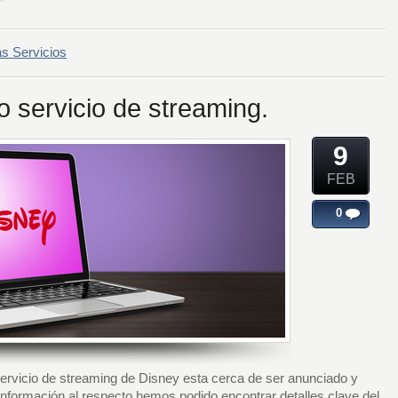
as Servicios
 servicio de streaming.
9
FEB
0
servicio de streaming de Disney esta cerca de ser anunciado y
nformación al respecto hemos podido encontrar detalles clave del