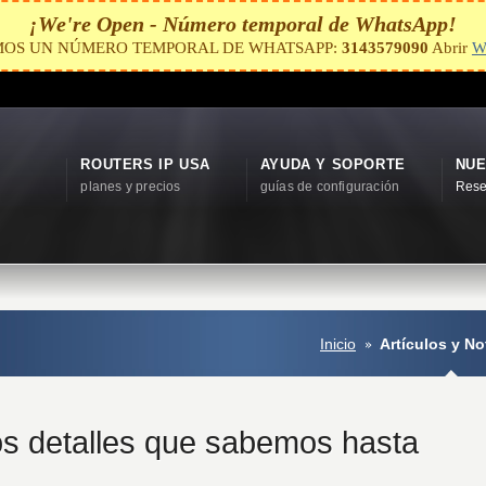
¡We're Open - Número temporal de WhatsApp!
MOS UN NÚMERO TEMPORAL DE WHATSAPP:
3143579090
Abrir
W
ROUTERS IP USA
AYUDA Y SOPORTE
NUE
planes y precios
guías de configuración
Rese
Inicio
Artículos y No
os detalles que sabemos hasta