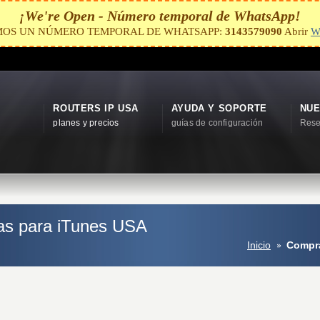
¡We're Open - Número temporal de WhatsApp!
MOS UN NÚMERO TEMPORAL DE WHATSAPP:
3143579090
Abrir
W
ROUTERS IP USA
AYUDA Y SOPORTE
NUE
planes y precios
guías de configuración
Rese
tas para iTunes USA
Inicio
Compra