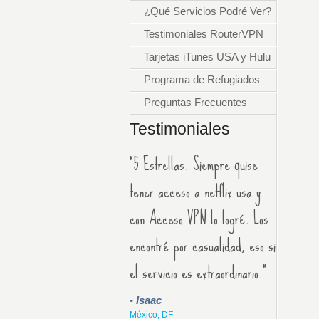
¿Qué Servicios Podré Ver?
Testimoniales RouterVPN
Tarjetas iTunes USA y Hulu
Programa de Refugiados
Preguntas Frecuentes
Testimoniales
"5 Estrellas. Siempre quise
tener acceso a netflix usa y
con Acceso VPN lo logré. Los
encontré por casualidad, eso si
el servicio es extraordinario."
- Isaac
México, DF