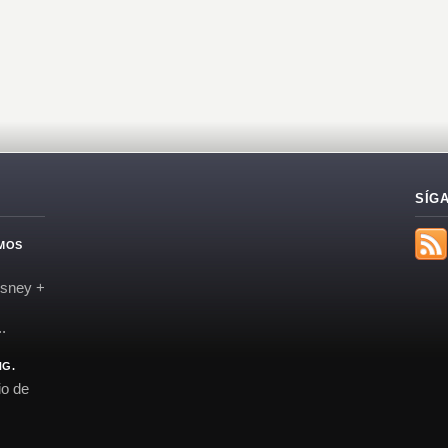
SÍG
EMOS
isney +
.
NG.
io de