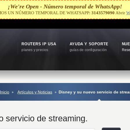
¡We're Open - Número temporal de WhatsApp!
MOS UN NÚMERO TEMPORAL DE WHATSAPP:
3143579090
Abrir
W
ROUTERS IP USA
AYUDA Y SOPORTE
NUE
planes y precios
guías de configuración
Rese
Inicio
Artículos y Noticias
Disney y su nuevo servicio de stre
 servicio de streaming.