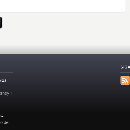
SÍG
EMOS
isney +
.
NG.
io de