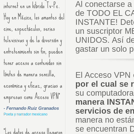
internet en un híbrido Tv-Pc.
Al conectarse a 
de TODO EL C
Hoy en México, los amantes del
INSTANTE! Dete
cine, espectáculos, series
un suscriptor 
televisivas y de la diversión y
UNIDOS. Así de f
entretenimiento sin fin, pueden
gastar un solo 
tener acceso a contenidos sin
límites de manera sencilla,
El Acceso VPN 
económica y eficaz, gracias a
por el cual se 
su computadora 
empresas como Acceso VPN"
manera INSTA
- Fernando Ruiz Granados
servicios de e
Poeta y narrador mexicano
manera no están
se encuentran 
"Los datos de acceso llegaron