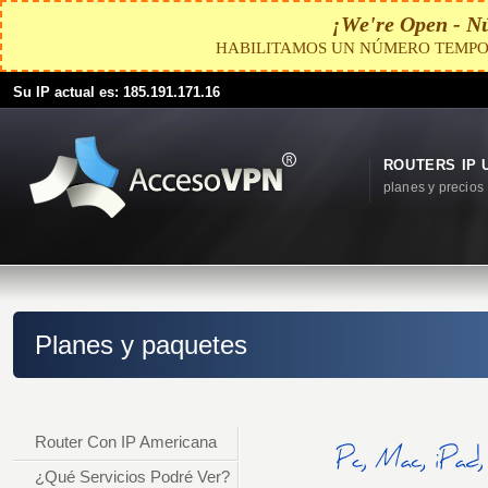
¡We're Open - N
HABILITAMOS UN NÚMERO TEMPO
Su IP actual es: 185.191.171.16
ROUTERS IP 
planes y precios
Planes y paquetes
Router Con IP Americana
¿Qué Servicios Podré Ver?