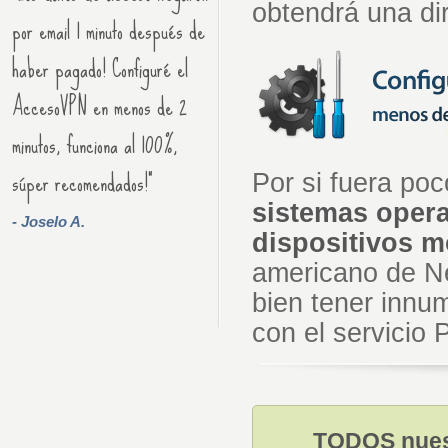
obtendrá una di
por email 1 minuto después de
haber pagado! Configuré el
AccesoVPN en menos de 2
minutos, funciona al 100%,
súper recomendados!"
Por si fuera po
sistemas opera
- Joselo A.
dispositivos m
americano de Ne
bien tener innu
con el servicio 
TODOS nuest