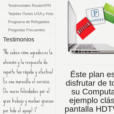
Testimoniales RouterVPN
Tarjetas iTunes USA y Hulu
Programa de Refugiados
Preguntas Frecuentes
Testimonios
"No saben cómo agradezco la
atención y la respuesta de
soporte tan rápida y efectiva!
Éste plan e
Es una maravilla el servicio.
disfrutar de 
De nuevo felicidades por el
su Computad
gran trabajo y muchas gracias
ejemplo clá
por todo el apoyo! :)"
pantalla HDTV