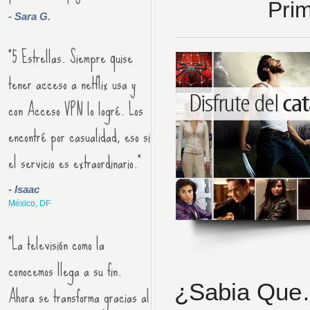
Pri
- Sara G.
"5 Estrellas. Siempre quise
tener acceso a netflix usa y
con Acceso VPN lo logré. Los
encontré por casualidad, eso si
el servicio es extraordinario."
- Isaac
México, DF
"La televisión como la
conocemos llega a su fin.
¿Sabia Qu
Ahora se transforma gracias al