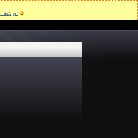
hatsApp!
STRO BLOG
CONTACTO
ñas y Tips
acerca de nosotros
Páginas
Aviso de Privacidad
Ayuda y Soporte
Blog
Compra en línea Tarjetas
para iTunes USA
Contacto