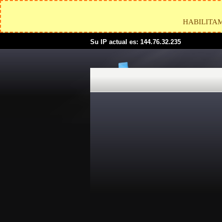
HABILITA
Su IP actual es: 144.76.32.235
"5 Estrellas. Que gran servicio, entre
dudas inmediatamente te las contestan
amigos ya lo tienen!!!"
- Rogelio Torre
Edo de Mex.