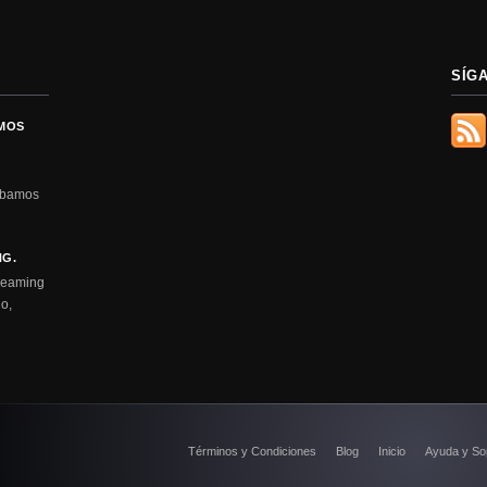
SÍG
EMOS
rábamos
NG.
treaming
o,
Términos y Condiciones
Blog
Inicio
Ayuda y So