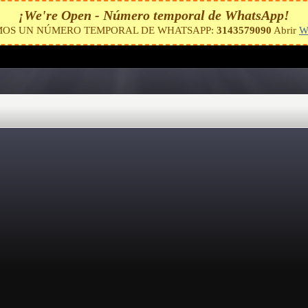
¡We're Open - Número temporal de WhatsApp!
MOS UN NÚMERO TEMPORAL DE WHATSAPP:
3143579090
Abrir
W
ROUTERS IP USA
AYUDA Y SOPORTE
NUE
planes y precios
guías de configuración
Rese
ga rapidísima, la instalación más que rápida y fácil y si tienes
, yo tengo uno y felíz con el servicio por eso lo e recomendado y